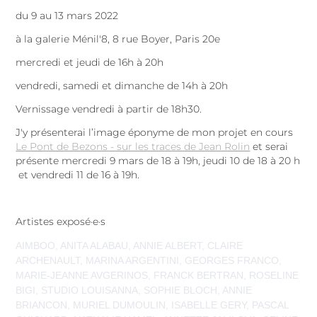
du 9 au 13 mars 2022
à la galerie Ménil'8, 8 rue Boyer, Paris 20e
mercredi et jeudi de 16h à 20h
vendredi, samedi et dimanche de 14h à 20h
Vernissage vendredi à partir de 18h30.
J'y présenterai l’image éponyme de mon projet en cours
Le Pont de Bezons - sur les traces de Jean Rolin
et serai
présente mercredi 9 mars de 18 à 19h, jeudi 10 de 18 à 20 h
et vendredi 11 de 16 à 19h.
Artistes exposé·e·s
AIMBOO, ANITA ALABAU, ANNIE ALBERT, CLAIRE
ARCHENAULT, MARINA ARGENTINI, GEORGES FRANCO,
MARIE-JEANNE AVGERINOS, FRANCK BERTRAN, ROSELINE
BIGI, STUDIO LOUISANNA, SOPHIE BLOCH, ANNIE
BRIANCON, MURIEL DUMOULIN, ISABELLE GERY, PASCAL