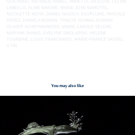
GUICHARD, NATHALIE HAMEL, ANNETTE JALILOVA, CELINE
LABEILLE, ALINE MAIGNE, MARIE-JOSE MAROTEL,
NICOLETTE MOYA, DANIEL NASSOY, EXOPLUME, PASCALE
PEREZ, DANIELA ROMAN, TRAUTE SCHMALJOHANN,
OLIVIER SCHRYNMAKERS, MARIE-CAROLE SELENE,
MARYAM SHAMS, EVELYNE SMOLARSKI, HELENE
TOURBINE, LOUIS TRANCHINSU, MARIE-FRANCE VASSEL,
X.TiN
You may also like
2021