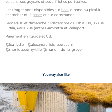
volcans
, ses geysers et ses ... friches portuaires.
Les tirages sont disponibles sur
bois
, dibond ou plexi à
accrocher ou à
poser
et sur commande.
Samedi 18 et dimanche 19 décembre de 10h à 18h, 83 rue
Orfila, Paris 20e (entre Gambetta et Pelleport).
Paiement en liquide et CB.
@lea_lydie_l @alexandra_isis_petracchi
@moniqueetmyrtille @manoir_de_la_groye
You may also like
2026