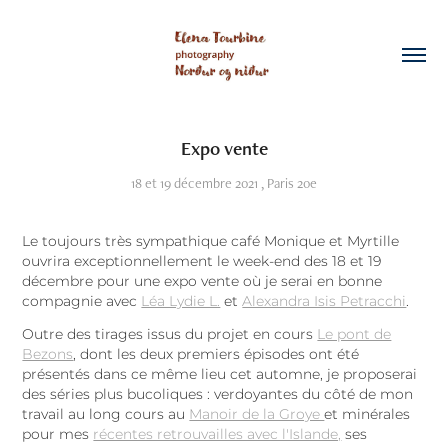
Expo vente
18 et 19 décembre 2021 , Paris 20e
Le toujours très sympathique café Monique et Myrtille
ouvrira exceptionnellement le week-end des 18 et 19
décembre pour une expo vente où je serai en bonne
compagnie avec
Léa Lydie L.
et
Alexandra Isis Petracchi
.
Outre des tirages issus du projet en cours
Le pont de
Bezons
, dont les deux premiers épisodes ont été
présentés dans ce même lieu cet automne, je proposerai
des séries plus bucoliques : verdoyantes du côté de mon
travail au long cours au
Manoir de la Groye
et minérales
pour mes
récentes retrouvailles avec l'Islande,
ses