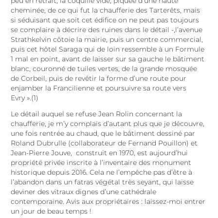
peu en retrait, la coquille vide, piquée d’une haute
cheminée, de ce qui fut la chaufferie des Tarterêts, mais
si séduisant que soit cet édifice on ne peut pas toujours
se complaire à décrire des ruines dans le détail -,l’avenue
Strathkelvin côtoie la mairie, puis un centre commercial,
puis cet hôtel Saraga qui de loin ressemble à un Formule
1 mal en point, avant de laisser sur sa gauche le bâtiment
blanc, couronné de tuiles vertes, de la grande mosquée
de Corbeil, puis de revêtir la forme d’une route pour
enjamber la Francilienne et poursuivre sa route vers
Evry ».(1)
Le détail auquel se refuse Jean Rolin concernant la
chaufferie, je m’y complais d’autant plus que je découvre,
une fois rentrée au chaud, que le bâtiment dessiné par
Roland Dubrulle (collaborateur de Fernand Pouillon) et
Jean-Pierre Jouve, construit en 1970, est aujourd’hui
propriété privée inscrite à l’inventaire des monument
historique depuis 2016. Cela ne l’empêche pas d’être à
l’abandon dans un fatras végétal très seyant, qui laisse
deviner des vitraux dignes d’une cathédrale
contemporaine. Avis aux propriétaires : laissez-moi entrer
un jour de beau temps !